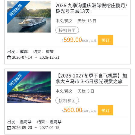
2026 九寨沟重庆洲际悦榕庄揽月/
特别推荐
极光号三峡13天
中文/英文
| 天数:
13
日
FTJZHYZVH13
接机参团
599.00
预订
$
USD
/人起
出发 ：
成都
结束 ：
重庆
2026-07-14
~
2026-12-31
【2026-2027冬季不含飞机票】加
特别推荐
拿大白马市 3~5日极光观赏之旅
中文/英文
| 天数:
3
日
H3/H4/H5
接机参团
560.00
预订
$
CAD
/人起
出发 ：
温哥华
结束 ：
温哥华
2026-09-20
~
2027-04-15