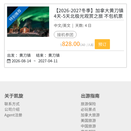
【2026-2027冬季】加拿大黄刀镇
特别推荐
4天-5天北极光观赏之旅 不包机票
中文/英文
| 天数:
4
日
K4/K5
接机参团
828.00
预订
$
CAD
/人起
出发 ：
黄刀镇
结束 ：
黄刀镇
2026-08-14
~
2027-04-11
关于凯旋
出游指南
联系方式
旅游保险
公司介绍
必玩景点
Agent注册
加拿大旅游
美国旅游
中国旅游