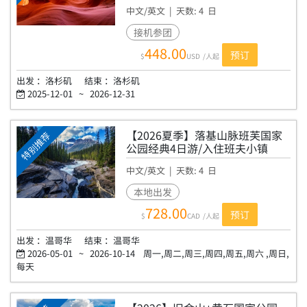
中文/英文
| 天数:
4
日
AG4-LL
接机参团
448.00
预订
$
USD
/人起
出发 ：
洛杉矶
结束 ：
洛杉矶
2025-12-01
~
2026-12-31
【2026夏季】落基山脉班芙国家
特别推荐
公园经典4日游/入住班夫小镇
中文/英文
| 天数:
4
日
BAA4
本地出发
728.00
预订
$
CAD
/人起
出发 ：
温哥华
结束 ：
温哥华
2026-05-01
~
2026-10-14
周一,周二,周三,周四,周五,周六 ,周日,
每天