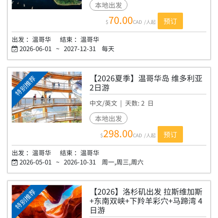
VA1
本地出发
70.00
预订
$
CAD
/人起
出发 ：
温哥华
结束 ：
温哥华
2026-06-01
~
2027-12-31
每天
【2026夏季】温哥华岛 维多利亚
特别推荐
2日游
中文/英文
| 天数:
2
日
VJ2
本地出发
298.00
预订
$
CAD
/人起
出发 ：
温哥华
结束 ：
温哥华
2026-05-01
~
2026-10-31
周一,周三,周六
【2026】洛杉矶出发 拉斯维加斯
特别推荐
+东南双峡+下羚羊彩穴+马蹄湾 4
日游