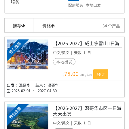
服务
芝加哥
洛杉矶
劳德代尔堡
26天
27天
28天
29天
古巴
卡納維拉爾港
配房服务
本地出发
亚特兰大
休斯顿
达拉斯
丹佛
迈阿密
盐湖城
30天
波多黎各
巴拉德罗
新奥尔良
檀香山
奥兰多
拉斯维加斯
旧金山
墨西哥
圣胡安
墨西哥城
古巴
卡納維拉爾港
亚特兰大
休斯顿
达拉斯
推荐
价格
34
个产品
坎昆
波多黎各
巴拉德罗
新奥尔良
檀香山
奥兰多
墨西哥
圣胡安
墨西哥城
古巴
卡納維拉爾港
【2026-2027】威士拿雪山1日游
特别推荐
坎昆
波多黎各
巴拉德罗
中文/英文
| 天数:
1
日
墨西哥
圣胡安
墨西哥城
本地出发
坎昆
WS1
78.00
预订
$
CAD
/人起
出发 ：
温哥华
结束 ：
温哥华
2025-02-01
~
2027-04-30
【2026-2027】温哥华市区一日游
特别推荐
天天出发
中文/英文
| 天数:
1
日