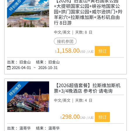
【2026】旧金山+黄石国家公园
特别推荐
+大提顿国家公园+峡谷地国家公
园+拱门国家公园+威尔逊拱门+羚
羊彩穴+拉斯维加斯+洛杉矶自由
行 8日游
YG8L
中文/英文
| 天数:
8
日
接机参团
1,158.00
预订
$
USD
/人起
出发 ：
旧金山
结束 ：
旧金山
2026-04-01
~
2026-10-31
【2026超值套餐】拉斯维加斯机
特别推荐
票+3/4晚酒店 参考价 请电询
中文/英文
| 天数:
4
日
LAS VEGAS
298.00
预订
$
CAD
/人起
出发 ：
温哥华
结束 ：
温哥华