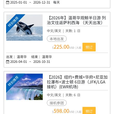
2025-01-01
~
2026-12-31
每天
【2026年】温哥华观鲸半日游 列
特别推荐
治文往返萨利西海 （天天出发）
中文/英文
| 天数:
1
日
WWH
本地出发
225.00
预订
$
USD
/人起
出发 ：
温哥华
结束 ：
温哥华
2026-04-01
~
2026-10-31
【2026】纽约+费城+华府+尼亚加
特别推荐
拉瀑布+波士顿 6日游（JFK/LGA
接机）(EWR机场)
中文/英文
| 天数:
6
日
AP6F
接机参团
598.00
预订
$
USD
/人起