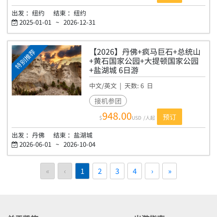
出发 ：
纽约
结束 ：
纽约
2025-01-01
~
2026-12-31
【2026】丹佛+疯马巨石+总统山
特别推荐
+黄石国家公园+大提顿国家公园
+盐湖城 6日游
中文/英文
| 天数:
6
日
MA6
接机参团
948.00
预订
$
USD
/人起
出发 ：
丹佛
结束 ：
盐湖城
2026-06-01
~
2026-10-04
«
‹
1
2
3
4
›
»