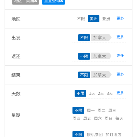
地区：美洲
重置查询
更多
地区
不限
美洲
亚洲
欧洲
大洋洲
非洲
南极洲
北美洲
中美洲
南美洲
更多
出发
加拿大
不限
中港澳台
东北亚
东南亚
温哥华
卡尔加里
多伦多
中东
南亚
中亚
西欧
北欧
蒙特利尔
班芙
维多利亚
更多
返还
加拿大
不限
中欧
南欧
东欧
太平洋
温哥华岛
威士拿
魁北克
温哥华
卡尔加里
多伦多
加勒比海
拉丁美洲
东南欧
黄刀镇
白马市
乃磨市
蒙特利尔
班芙
维多利亚
中东欧
更多
结束
加拿大
不限
美国
基隆拿
托芬奴
温哥华岛
威士拿
魁北克
温哥华
卡尔加里
多伦多
西雅图
纽约
费城
黄刀镇
白马市
乃磨市
蒙特利尔
班芙
维多利亚
更多
天数
不限
1天
2天
3天
华盛顿哥伦比亚特区
波士顿
美国
基隆拿
托芬奴
温哥华岛
威士拿
魁北克
4天
5天
6天
7天
8天
9天
芝加哥
洛杉矶
劳德代尔堡
西雅图
纽约
费城
黄刀镇
白马市
乃磨市
10天
11天
12天
13天
丹佛
迈阿密
盐湖城
不限
周一
周二
周三
华盛顿哥伦比亚特区
波士顿
星期
美国
基隆拿
托芬奴
14天
15天
16天
17天
拉斯维加斯
旧金山
周四
周五
周六
周日
每天
芝加哥
洛杉矶
劳德代尔堡
西雅图
纽约
费城
18天
19天
20天
21天
亚特兰大
休斯顿
达拉斯
丹佛
迈阿密
盐湖城
华盛顿哥伦比亚特区
波士顿
22天
23天
24天
25天
新奥尔良
檀香山
奥兰多
不限
接机参团
加订酒店
拉斯维加斯
旧金山