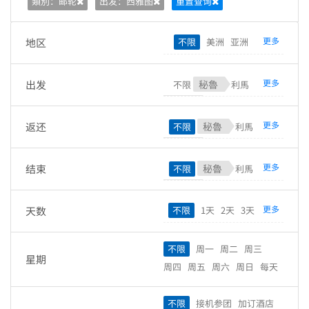
類別：邮轮
出发：西雅图
重置查询
更多
地区
不限
美洲
亚洲
欧洲
大洋洲
非洲
南极洲
北美洲
中美洲
南美洲
更多
出发
秘魯
不限
利馬
中港澳台
东北亚
东南亚
加拿大
温哥华
卡尔加里
中东
南亚
中亚
西欧
北欧
多伦多
蒙特利尔
班芙
更多
返还
秘魯
不限
利馬
中欧
南欧
东欧
太平洋
维多利亚
温哥华岛
威士拿
加拿大
温哥华
卡尔加里
加勒比海
拉丁美洲
东南欧
魁北克
黄刀镇
白马市
多伦多
蒙特利尔
班芙
中东欧
更多
结束
秘魯
不限
利馬
乃磨市
基隆拿
托芬奴
维多利亚
温哥华岛
威士拿
加拿大
温哥华
卡尔加里
美国
西雅图
纽约
魁北克
黄刀镇
白马市
多伦多
蒙特利尔
班芙
更多
天数
不限
1天
2天
3天
费城
华盛顿哥伦比亚特区
乃磨市
基隆拿
托芬奴
维多利亚
温哥华岛
威士拿
4天
5天
6天
7天
8天
9天
波士顿
芝加哥
洛杉矶
美国
西雅图
纽约
费城
魁北克
黄刀镇
白马市
10天
11天
12天
13天
劳德代尔堡
丹佛
迈阿密
不限
周一
周二
周三
华盛顿哥伦比亚特区
波士顿
星期
乃磨市
基隆拿
托芬奴
14天
15天
16天
17天
盐湖城
拉斯维加斯
旧金山
周四
周五
周六
周日
每天
芝加哥
洛杉矶
劳德代尔堡
美国
西雅图
纽约
费城
18天
19天
20天
21天
亚特兰大
休斯顿
达拉斯
丹佛
迈阿密
盐湖城
华盛顿哥伦比亚特区
波士顿
22天
23天
24天
25天
新奥尔良
檀香山
奥兰多
不限
接机参团
加订酒店
拉斯维加斯
旧金山