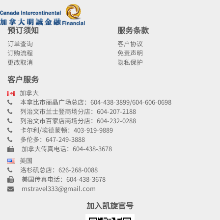
冰岛
阿姆斯特丹
英国
伦敦
修咸頓
意大利
法兰克福
罗马
丹麦
雷克雅未克
法国
荷兰
巴黎
西班牙
巴塞罗那
德国
哥本哈根
柏林
预订须知
服务条款
冰岛
阿姆斯特丹
葡萄牙
希腊
里斯本
意大利
法兰克福
罗马
订单查询
客户协议
丹麦
雷克雅未克
匈牙利
雅典
布达佩斯
订购流程
免责声明
西班牙
巴塞罗那
德国
哥本哈根
柏林
更改取消
隐私保护
澳大利亚
摩洛哥
悉尼
葡萄牙
希腊
里斯本
意大利
法兰克福
罗马
埃及
卡萨布兰卡
开罗
客户服务
匈牙利
雅典
布达佩斯
西班牙
巴塞罗那
加拿大
澳大利亚
摩洛哥
悉尼
葡萄牙
希腊
里斯本
本拿比市丽晶广场总店：604-438-3899/604-606-0698
埃及
卡萨布兰卡
开罗
匈牙利
雅典
布达佩斯
列治文市兰士登商场分店：604-207-2188
列治文市百家店商场分店：604-232-0288
澳大利亚
摩洛哥
悉尼
卡尔利/埃德蒙顿：403-919-9889
埃及
卡萨布兰卡
开罗
多伦多：647-249-3888
加拿大传真电话：604-438-3678
美国
洛杉矶总店：626-268-0088
美国传真电话：604-438-3678
mstravel333@gmail.com
加入凯旋官号