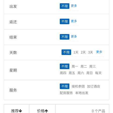
更多
出发
不限
更多
返还
不限
更多
结束
不限
更多
天数
不限
1天
2天
3天
4天
5天
6天
7天
8天
9天
10天
11天
12天
13天
不限
周一
周二
周三
星期
14天
15天
16天
17天
周四
周五
周六
周日
每天
18天
19天
20天
21天
22天
23天
24天
25天
不限
接机参团
加订酒店
服务
26天
27天
28天
29天
配房服务
本地出发
30天
推荐
价格
0
个产品