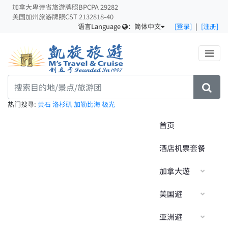
加拿大卑诗省旅游牌照BPCPA 29282
美国加州旅游牌照CST 2132818-40
语言Language
：
简体中文
[登录]
|
[注册]
热门搜寻:
黄石
洛杉矶
加勒比海
极光
首页
酒店机票套餐
加拿大遊
美国遊
亚洲遊