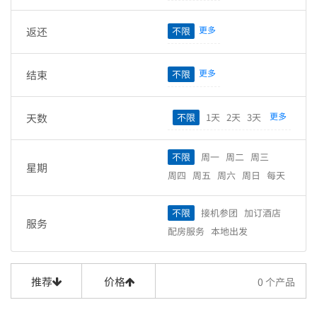
更多
返还
不限
更多
结束
不限
更多
天数
不限
1天
2天
3天
4天
5天
6天
7天
8天
9天
10天
11天
12天
13天
不限
周一
周二
周三
星期
14天
15天
16天
17天
周四
周五
周六
周日
每天
18天
19天
20天
21天
22天
23天
24天
25天
不限
接机参团
加订酒店
服务
26天
27天
28天
29天
配房服务
本地出发
30天
推荐
价格
0
个产品